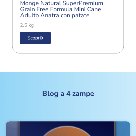
Monge Natural SuperPremium
M
Grain Free Formula Mini Cane
G
Adulto Anatra con patate
A
p
2,5 kg
2
Scopri
Blog a 4 zampe