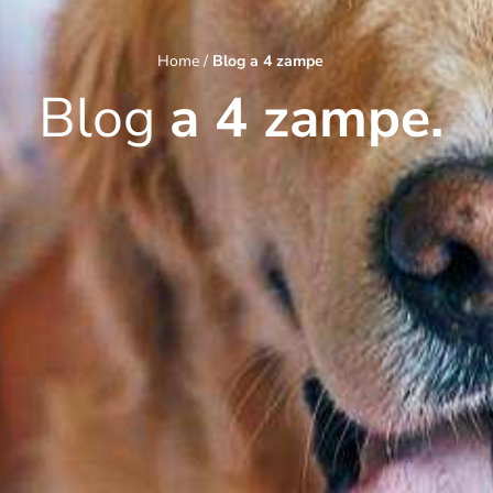
Home
/
Blog a 4 zampe
Blog
a 4 zampe.