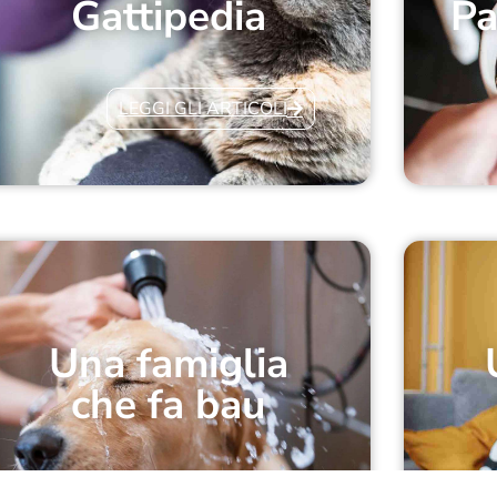
Gattipedia
Pa
LEGGI GLI ARTICOLI
Una famiglia
che fa bau