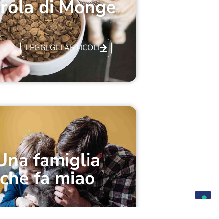
rola di Monge
LEGGI GLI ARTICOLI
Una famiglia
che fa miao