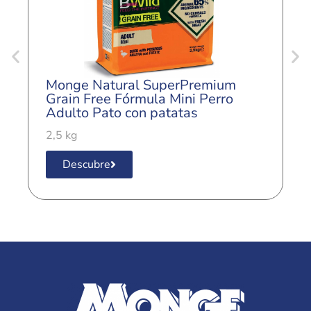
Monge Natural SuperPremium
M
Grain Free Fórmula Mini Perro
G
Adulto Pato con patatas
A
g
2,5 kg
2
Descubre