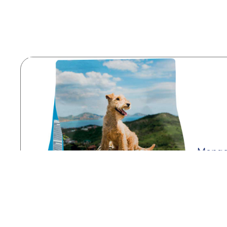
Monge
patate
2,5 kg
Scop