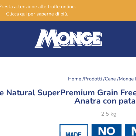
Presta attenzione alle truffe online.
Clicca qui per saperne di più
.
Home /
Prodotti /
Cane /
Monge 
 Natural SuperPremium Grain Free
Anatra con pata
2,5 kg