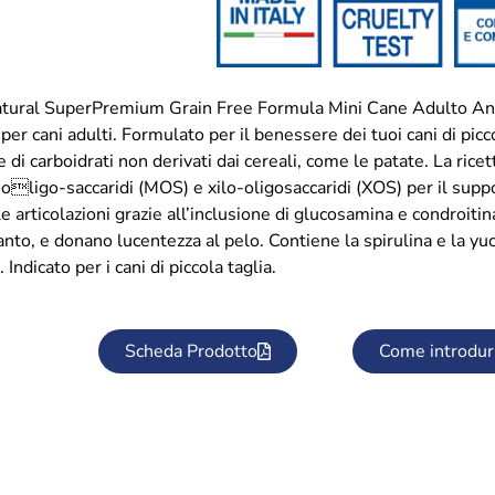
ural SuperPremium Grain Free Formula Mini Cane Adulto Ana
 per cani adulti. Formulato per il benessere dei tuoi cani di picco
e di carboidrati non derivati dai cereali, come le patate. La rice
ligo-saccaridi (MOS) e xilo-oligosaccaridi (XOS) per il supp
e articolazioni grazie all’inclusione di glucosamina e condroiti
nto, e donano lucentezza al pelo. Contiene la spirulina e la yucc
. Indicato per i cani di piccola taglia.
Scheda Prodotto
Come introdur