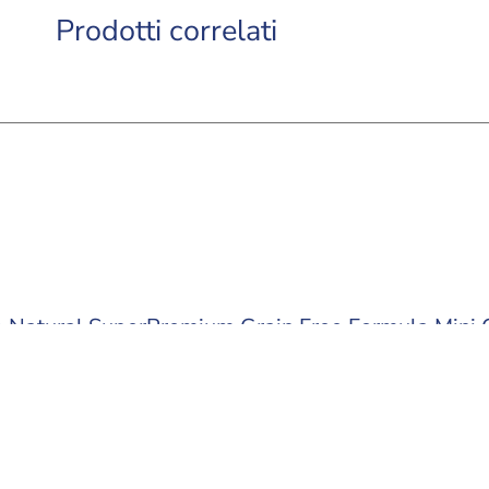
Prodotti correlati
 Natural SuperPremium Grain Free Formula Mini 
 e piselli
ri