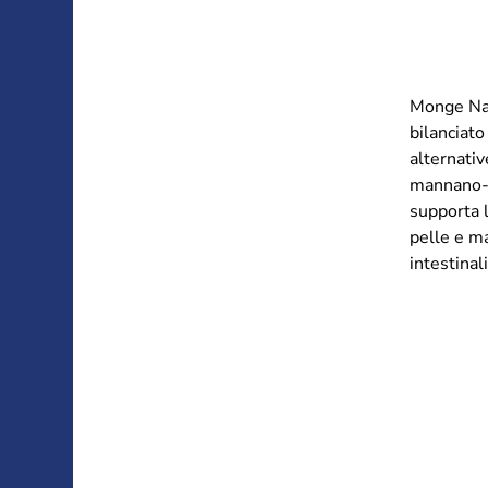
Monge Nat
bilanciato
alternativ
mannano-o
supporta l
pelle e ma
intestinali