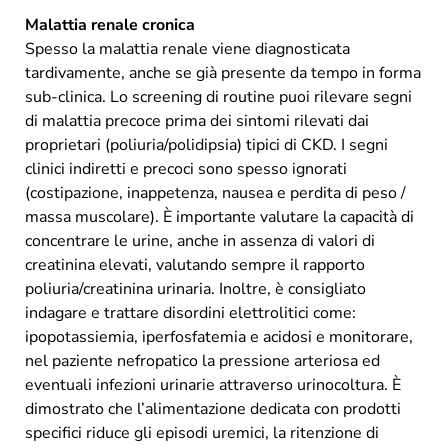
Malattia renale cronica
Spesso la malattia renale viene diagnosticata
tardivamente, anche se già presente da tempo in forma
sub-clinica. Lo screening di routine puoi rilevare segni
di malattia precoce prima dei sintomi rilevati dai
proprietari (poliuria/polidipsia) tipici di CKD. I segni
clinici indiretti e precoci sono spesso ignorati
(costipazione, inappetenza, nausea e perdita di peso /
massa muscolare). È importante valutare la capacità di
concentrare le urine, anche in assenza di valori di
creatinina elevati, valutando sempre il rapporto
poliuria/creatinina urinaria. Inoltre, è consigliato
indagare e trattare disordini elettrolitici come:
ipopotassiemia, iperfosfatemia e acidosi e monitorare,
nel paziente nefropatico la pressione arteriosa ed
eventuali infezioni urinarie attraverso urinocoltura. È
dimostrato che l’alimentazione dedicata con prodotti
specifici riduce gli episodi uremici, la ritenzione di