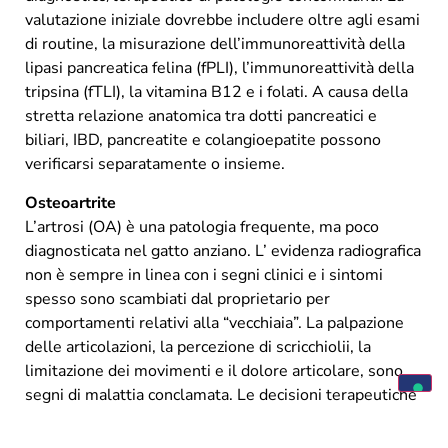
valutazione iniziale dovrebbe includere oltre agli esami
di routine, la misurazione dell’immunoreattività della
lipasi pancreatica felina (fPLI), l’immunoreattività della
tripsina (fTLI), la vitamina B12 e i folati. A causa della
stretta relazione anatomica tra dotti pancreatici e
biliari, IBD, pancreatite e colangioepatite possono
verificarsi separatamente o insieme.
Osteoartrite
L’artrosi (OA) è una patologia frequente, ma poco
diagnosticata nel gatto anziano. L’ evidenza radiografica
non è sempre in linea con i segni clinici e i sintomi
spesso sono scambiati dal proprietario per
comportamenti relativi alla “vecchiaia”. La palpazione
delle articolazioni, la percezione di scricchiolii, la
limitazione dei movimenti e il dolore articolare, sono
segni di malattia conclamata. Le decisioni terapeutiche
dipendono dal grado di OA e dalle malattie
concomitanti. La dieta dedicata può migliorare la