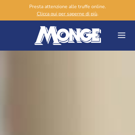
Presta attenzione alle truffe online.
Clicca qui per saperne di più
.