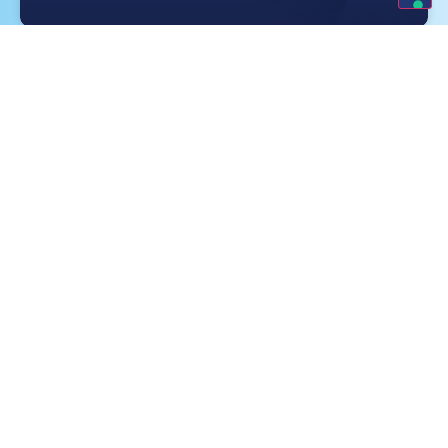
Monge tra i prodotti più performanti del
2026: tripla vittoria ai Brands Award
SCOPRI DI PIÙ »