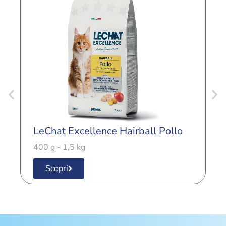
L
LeChat Excellence Hairball Pollo
4
400 g - 1,5 kg
Scopri