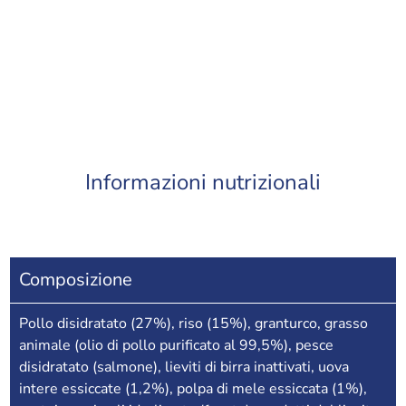
Informazioni nutrizionali
Composizione
Pollo disidratato (27%), riso (15%), granturco, grasso
animale (olio di pollo purificato al 99,5%), pesce
disidratato (salmone), lieviti di birra inattivati, uova
intere essiccate (1,2%), polpa di mele essiccata (1%),