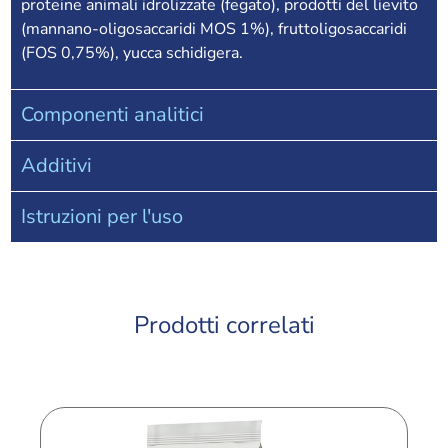
proteine animali idrolizzate (fegato), prodotti del lievito
(mannano-oligosaccaridi MOS 1%), fruttoligosaccaridi
(FOS 0,75%), yucca schidigera.
Componenti analitici
Additivi
Istruzioni per l'uso
Prodotti correlati