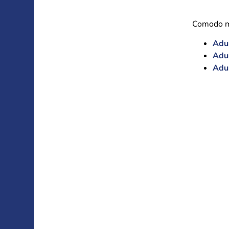
Comodo mu
Adul
Adul
Adul