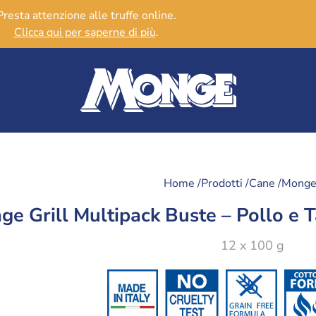
Presta attenzione alle truffe online.
Clicca qui per saperne di più
.
Home /
Prodotti /
Cane /
Monge 
ge Grill Multipack Buste – Pollo e 
12 x 100 g