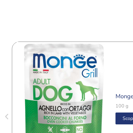
Monge 
100 g
Scop