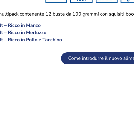
ltipack contenente 12 buste da 100 grammi con squisiti bocconc
t – Ricco in Manzo
t – Ricco in Merluzzo
t – Ricco in Pollo e Tacchino
Come introdurre il nuovo alim