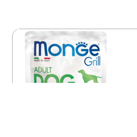
Monge 
100 g
Scop