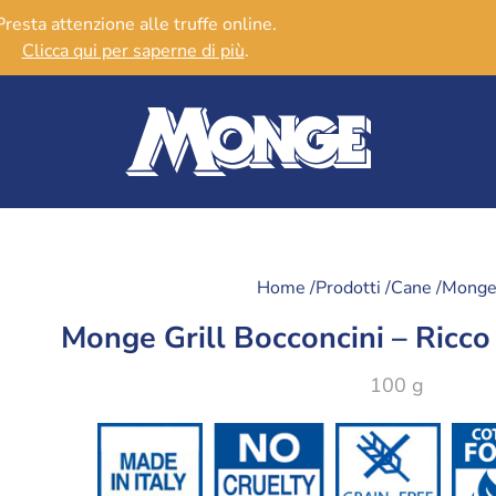
Presta attenzione alle truffe online.
Clicca qui per saperne di più
.
Home /
Prodotti /
Cane /
Monge 
Monge Grill Bocconcini – Ricco
100 g