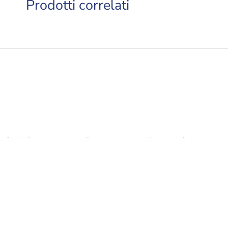
Prodotti correlati
Grill Bocconcini – Ricco in Agnello con Ortaggi –
ri