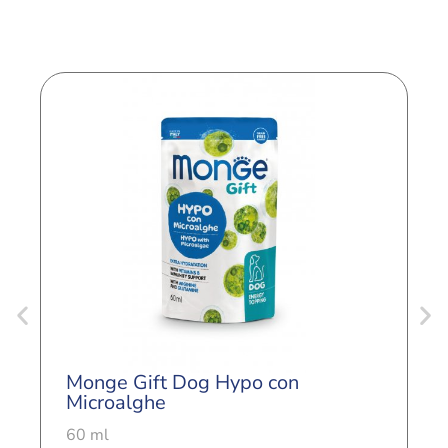
Monge Gift Dog Hypo con
M
Microalghe
M
60 ml
6