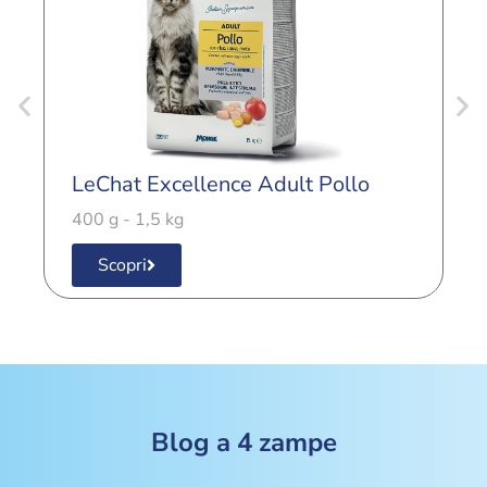
LeChat Excellence Adult Pollo
L
400 g - 1,5 kg
4
Scopri
Blog a 4 zampe