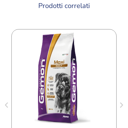
Prodotti correlati
G
A