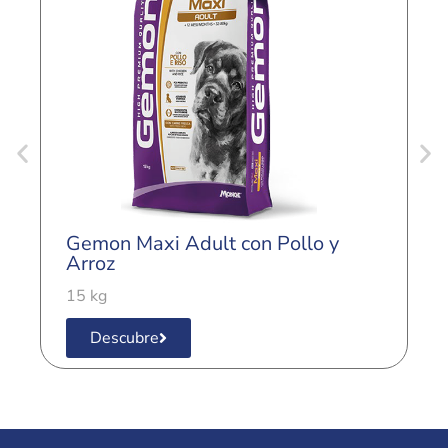
G
C
Gemon Maxi Adult con Pollo y
3
Arroz
15 kg
Descubre