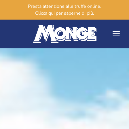
Presta attenzione alle truffe online.
Clicca qui per saperne di più
.