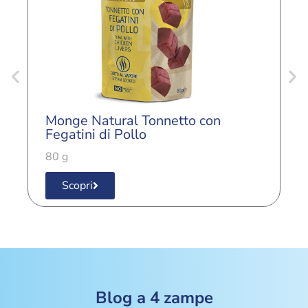
Monge Natural Tonnetto con
M
Fegatini di Pollo
A
80 g
8
Scopri
Blog a 4 zampe