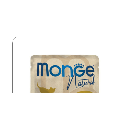
Monge 
80 g
Scop