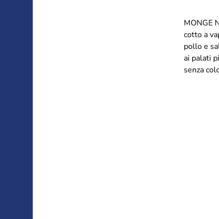
MONGE NA
cotto a va
pollo e sa
ai palati 
senza colo