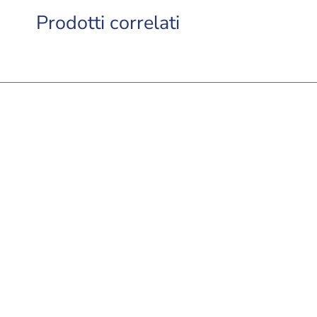
Prodotti correlati
Natural Tonnetto con Fegatini di Pollo
ri