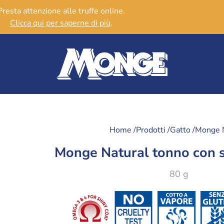
Presta attenzione alle truffe online.
Clicca qui per saperne di più
.
Home /
Prodotti /
Gatto /
Monge 
Monge Natural tonno con 
80 g