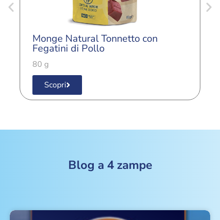
Monge Natural Tonnetto con
M
Fegatini di Pollo
A
80 g
8
Scopri
Blog a 4 zampe