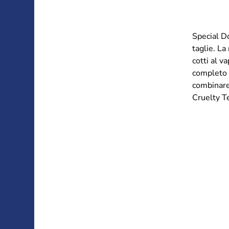
Special Do
taglie. La
cotti al v
completo s
combinare 
Cruelty T