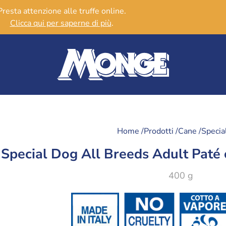
Presta attenzione alle truffe online.
Clicca qui per saperne di più
.
Home /
Prodotti /
Cane /
Specia
Special Dog All Breeds Adult Paté 
400 g