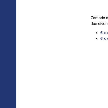
Comodo mu
due divers
6 x
6 x 