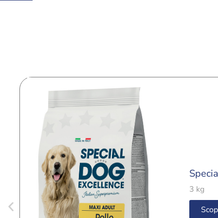
Specia
3 kg
Scop