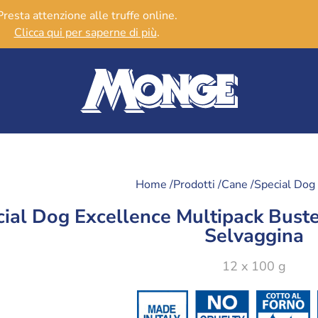
Presta attenzione alle truffe online.
Clicca qui per saperne di più
.
Home /
Prodotti /
Cane /
Special Dog
cial Dog Excellence Multipack Bust
Selvaggina
12 x 100 g