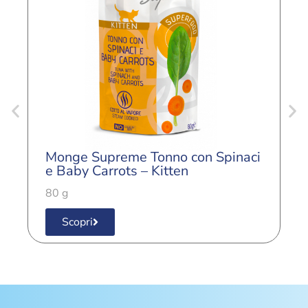
Monge Supreme Tonno con Spinaci
M
e Baby Carrots – Kitten
e
80 g
8
Scopri