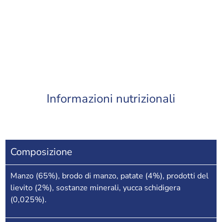
Informazioni nutrizionali
Composizione
Manzo (65%), brodo di manzo, patate (4%), prodotti del
lievito (2%), sostanze minerali, yucca schidigera
(0,025%).