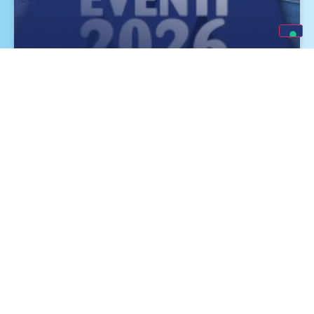
Eventi e Fiere Luglio, Agosto e
Settembre 2026
SCOPRI DI PIÙ »
Monge tra i prodotti più performanti del