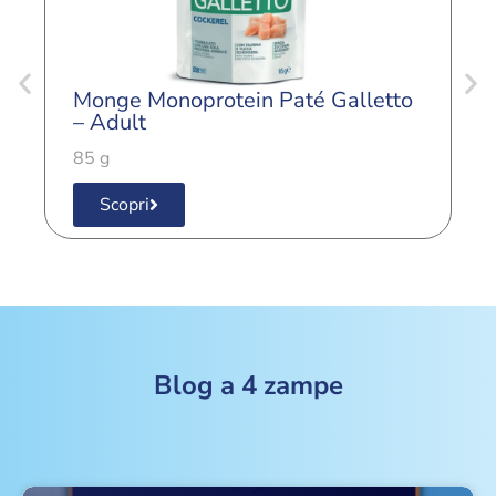
Monge Monoprotein Paté Galletto
M
– Adult
–
85 g
8
Scopri
Blog a 4 zampe