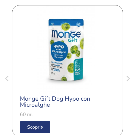
Monge Gift Dog Hypo con
M
Microalghe
M
60 ml
6
Scopri