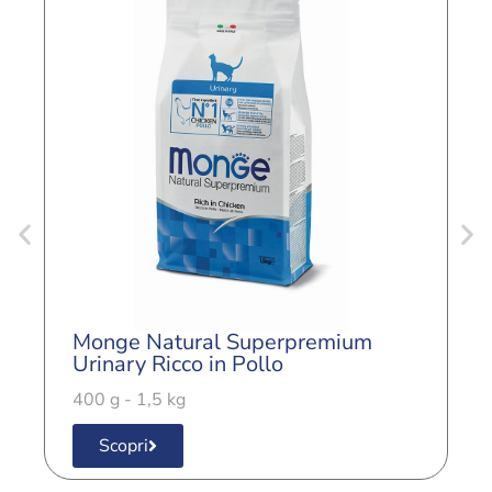
Monge Natural Superpremium
M
Urinary Ricco in Pollo
S
400 g - 1,5 kg
4
Scopri