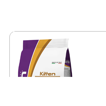
Gemon 
2 kg - 7
Scop