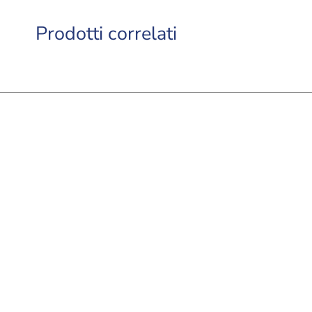
Prodotti correlati
Kitten con Pollo e Riso
 kg
ri