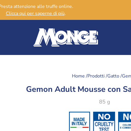
Presta attenzione alle truffe online.
Clicca qui per saperne di più
.
Home /
Prodotti /
Gatto /
Ge
Gemon Adult Mousse con Sa
85 g