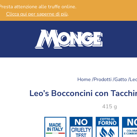
Presta attenzione alle truffe online.
Clicca qui per saperne di più
.
Home /
Prodotti /
Gatto /
Leo
Leo’s Bocconcini con Tacchin
415 g