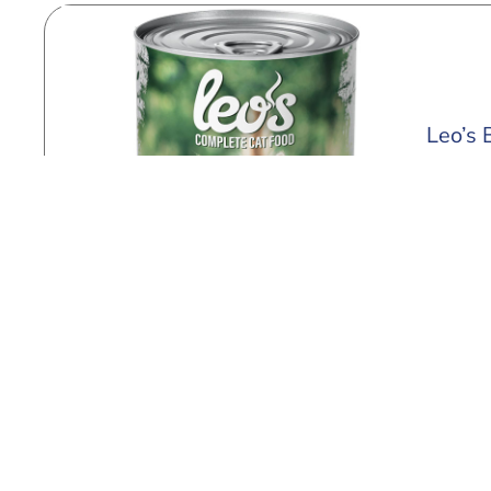
Leo’s 
415 g
Scop