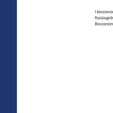
I bocconci
fisiologic
Bocconcini