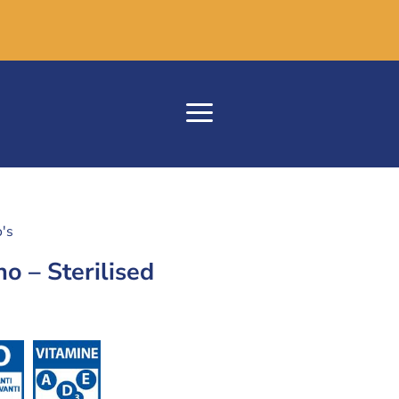
's
o – Sterilised