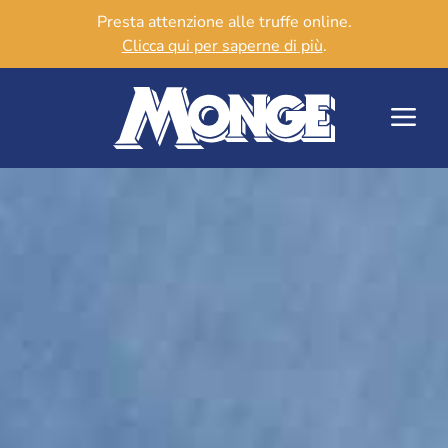
Presta attenzione alle truffe online.
Clicca qui per saperne di più
.