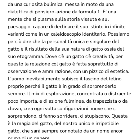
da una curiosità bulimica, messa in moto da una
dialettica di pensiero-azione da formula 1. E’ una
mente che si plasma sulla storia vissuta e sul
paesaggio, capace di declinare il suo istinto in infinite
varianti come in un caleidoscopio identitario. Possiamo
perciò dire che la personalità unica e singolare del
gatto è il risultato della sua natura di gatto ossia del
suo etogramma. Dove c’è un gatto c’è creatività, per
questo la relazione col gatto è fatta soprattutto di
osservazione e ammirazione, con un pizzico di estetica.
L’uomo inevitabilmente subisce il fascino del felino
proprio perché il gatto è in grado di sorprenderlo
sempre. Il mix di esplorazione, concentrata o distraente
poco importa, e di azione fulminea, da trapezzista o da
clown, crea ogni volta configurazioni nuove che ci
sorprendono, ci fanno sorridere, ci stupiscono. Questa
è la magia del gatto, del nostro unico e irripetibile
gatto, che sarà sempre connotato da un nome ancor
prima di un genere.