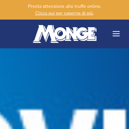
Presta attenzione alle truffe online.
Clicca qui per saperne di più
.