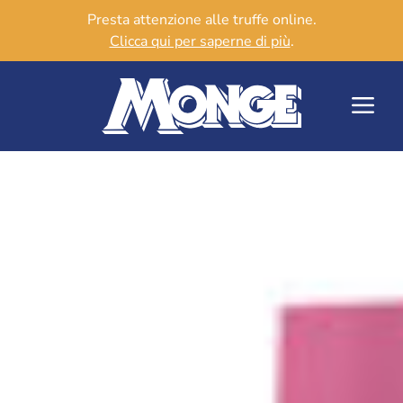
Presta attenzione alle truffe online.
Clicca qui per saperne di più
.