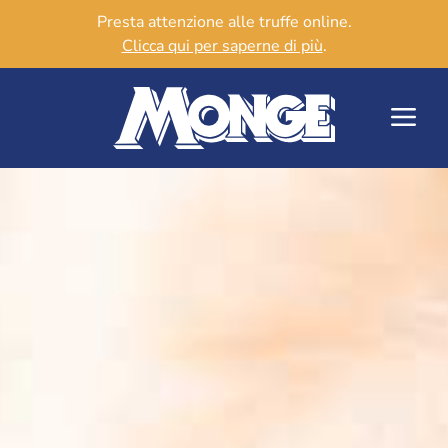
Presta attenzione alle truffe online.
Clicca qui per saperne di più
.