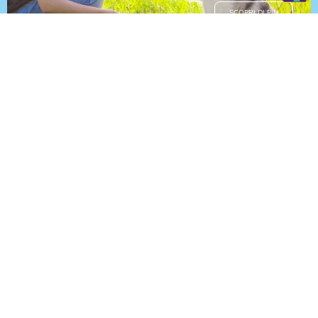
SCOPRI DI PIÙ
Intolleranza alimentare nel cane: i sintomi da
non sottovalutare e come aiutarlo
SCOPRI DI PIÙ