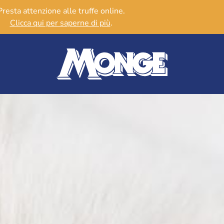
Presta attenzione alle truffe online.
Clicca qui per saperne di più
.