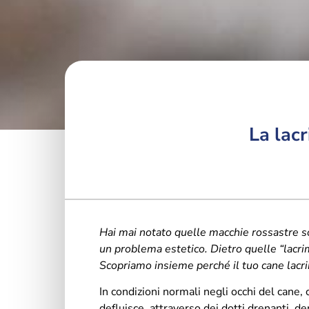
La lac
Hai mai notato quelle macchie rossastre sot
un problema estetico. Dietro quelle “lacrim
Scopriamo insieme perché il tuo cane lacri
In condizioni normali negli occhi del cane,
defluisce, attraverso dei dotti drenanti, de