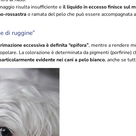
naggio risulta insufficiente e
il liquido in eccesso finisce sul 
no-rossastra
o ramata del pelo che può essere accompagnata an
me di ruggine”
rimazione eccessiva è definita “epifora”
, mentre a rendere me
popolare. La colorazione è determinata da pigmenti (porfirine) c
rticolarmente evidente nei cani a pelo bianco
, anche se tutt