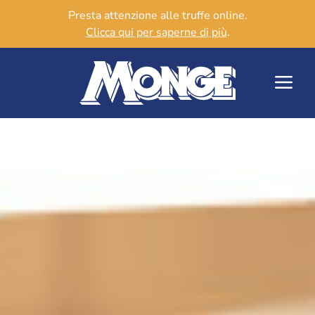
Presta attenzione alle truffe online.
Clicca qui per saperne di più
.