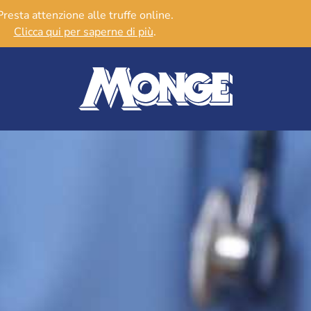
Presta attenzione alle truffe online.
Clicca qui per saperne di più
.