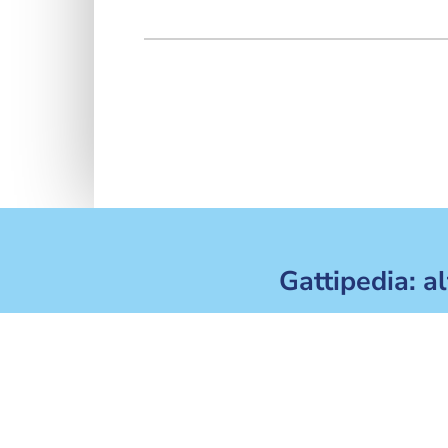
Gattipedia: al
Gatto in calore: comportamento, durata
R
e cosa fare
d