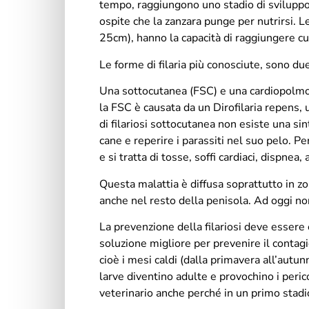
tempo, raggiungono uno stadio di sviluppo 
ospite che la zanzara punge per nutrirsi. L
25cm), hanno la capacità di raggiungere cu
Le forme di filaria più conosciute, sono du
Una sottocutanea (FSC) e una cardiopolmon
la FSC è causata da un Dirofilaria repens, 
di filariosi sottocutanea non esiste una si
cane e reperire i parassiti nel suo pelo. P
e si tratta di tosse, soffi cardiaci, dispnea,
Questa malattia è diffusa soprattutto in z
anche nel resto della penisola. Ad oggi non
La prevenzione della filariosi deve essere 
soluzione migliore per prevenire il contagio
cioè i mesi caldi (dalla primavera all’autun
larve diventino adulte e provochino i peri
veterinario anche perché in un primo stadio