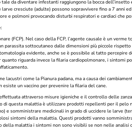
tale da diventare infestanti raggiungono la bocca dell’insetto
e larve cresciute (adulte) possono sopravvivere fino a 7 anni ed
ore e polmoni provocando disturbi respiratori e cardiaci che p
e:
are (FCP). Nel caso della FCP, l’agente causale è un verme to
un parassita sottocutaneo dalle dimensioni più piccole rispetto
ntomatologia evidente, anche se è possibile al tatto percepire de
er quanto riguarda invece la filaria cardiopolmonare, i sintomi 
 affaticamento.
one lacustri come la Pianura padana, ma a causa dei cambiamenti
 esiste un vaccino per prevenire la filaria del cane.
effettuata attraverso misure igieniche e il controllo delle zanz
 di questa malattia è utilizzare prodotti repellenti per il pelo 
no) e somministrare medicinali in grado di uccidere le larve (ter
colosi sintomi della malattia. Questi prodotti vanno somministr
 della malattia i sintomi non sono visibili se non nelle analisi