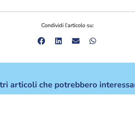
Condividi l’articolo su:
tri articoli che potrebbero interessa
azze di gatto: guida completa alle più
Educare
iffuse in Italia
sempli