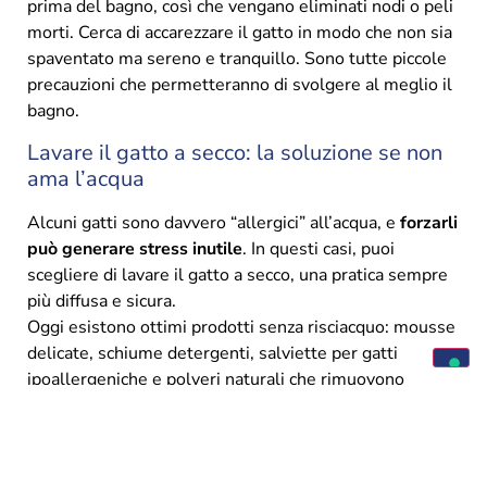
prima del bagno, così che vengano eliminati nodi o peli
morti. Cerca di accarezzare il gatto in modo che non sia
spaventato ma sereno e tranquillo. Sono tutte piccole
precauzioni che permetteranno di svolgere al meglio il
bagno.
Lavare il gatto a secco: la soluzione se non
ama l’acqua
Alcuni gatti sono davvero “allergici” all’acqua, e
forzarli
può generare stress inutile
. In questi casi, puoi
scegliere di lavare il gatto a secco, una pratica sempre
più diffusa e sicura.
Oggi esistono ottimi prodotti senza risciacquo: mousse
delicate, schiume detergenti, salviette per gatti
ipoallergeniche e polveri naturali che rimuovono
sporco e odori.
Il bagno a secco è ideale per gatti anziani, debilitati o
convalescenti, ma anche come igienizzazione
intermedia tra un bagno e l’altro. Basta una passata e il