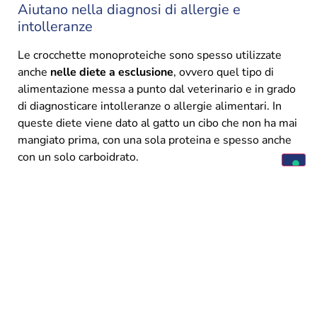
Aiutano nella diagnosi di allergie e
intolleranze
Le crocchette monoproteiche sono spesso utilizzate
anche
nelle diete a esclusione
, ovvero quel tipo di
alimentazione messa a punto dal veterinario e in grado
di diagnosticare intolleranze o allergie alimentari. In
queste diete viene dato al gatto un cibo che non ha mai
mangiato prima, con una sola proteina e spesso anche
con un solo carboidrato.
La scelta della proteina è fondamentale: fonti poco
comuni nella dieta quotidiana del gatto,
come il
merluzzo
, sono spesso le più indicate proprio perché
difficilmente già presenti nella sua storia alimentare.
Se i sintomi, grazie alla dieta a esclusione, migliorano,
è molto probabile che il problema fosse una delle
proteine ingerite in precedenza. In questo senso, è
possibile sostenere che
le crocchette monoproteiche