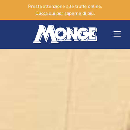
Presta attenzione alle truffe online.
Clicca qui per saperne di più
.