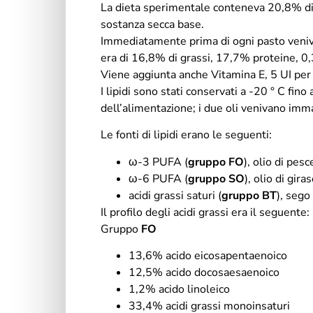
La dieta sperimentale conteneva 20,8% di p
sostanza secca base.
Immediatamente prima di ogni pasto veniva 
era di 16,8% di grassi, 17,7% proteine, 0
Viene aggiunta anche Vitamina E, 5 UI per 
I lipidi sono stati conservati a -20 ° C fin
dell’alimentazione; i due oli venivano imma
Le fonti di lipidi erano le seguenti:
ω-3 PUFA (
gruppo FO
), olio di pe
ω-6 PUFA (
gruppo SO
), olio di gira
acidi grassi saturi (
gruppo BT
), sego
Il profilo degli acidi grassi era il seguente:
Gruppo
FO
13,6% acido eicosapentaenoico
12,5% acido docosaesaenoico
1,2% acido linoleico
33,4% acidi grassi monoinsaturi