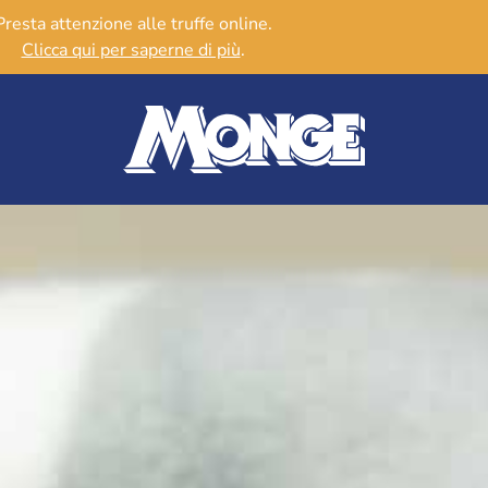
Presta attenzione alle truffe online.
Clicca qui per saperne di più
.