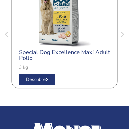
Special Dog Excellence Maxi Adult
S
Pollo
A
3 kg
3
Descubre