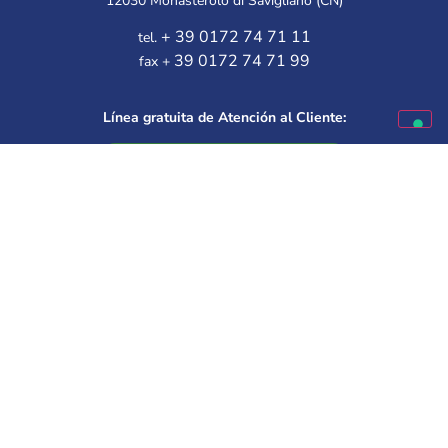
12030 Monasterolo di Savigliano (CN)
+ 39 0172 74 71 11
tel.
39 0172 74 71 99
fax +
Línea gratuita de Atención al Cliente:
Disponible de lunes a viernes
9.30 – 12.00 | 14.30 – 16.00
Elige a tu mejor amigo