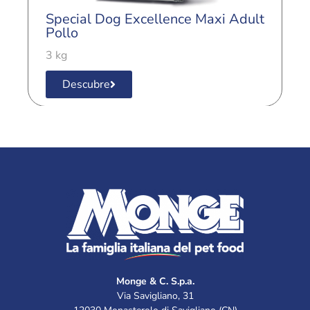
Special Dog Excellence Maxi Adult
S
Pollo
A
3 kg
3
Descubre
Monge & C. S.p.a.
Via Savigliano, 31