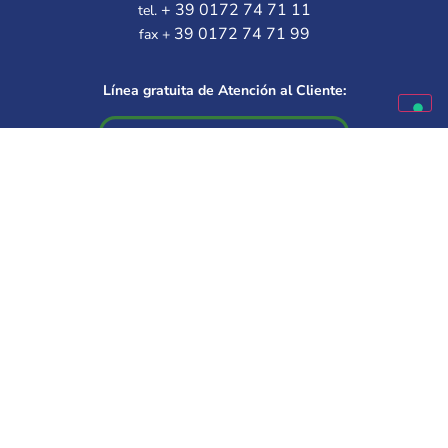
+ 39 0172 74 71 11
tel.
39 0172 74 71 99
fax +
Línea gratuita de Atención al Cliente:
Disponible de lunes a viernes
9.30 – 12.00 | 14.30 – 16.00
Elige a tu mejor amigo