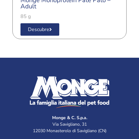
Monge Monoprotein Paté Pato –
M
Adult
A
85 g
8
Descubre
Monge & C. S.p.a.
Via Savigliano, 31
12030 Monasterolo di Savigliano (CN)