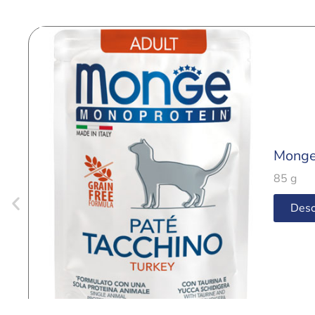
Monge
85 g
Desc