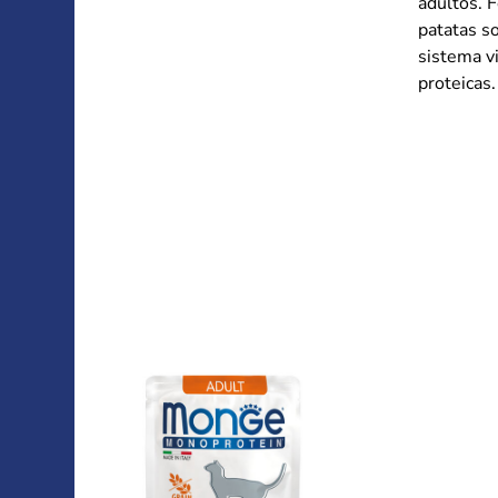
adultos. F
patatas s
sistema vi
proteicas.