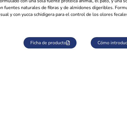
ormulado con una sola fuente proteica animal, el pato, y una so
on fuentes naturales de fibras y de almidones digeribles. Form
sual y con yucca schidigera para el control de los olores fecal
Ficha de producto
Cómo introduc