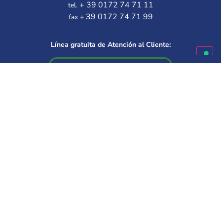
+ 39 0172 74 71 11
tel.
39 0172 74 71 99
fax +
Línea gratuita de Atención al Cliente:
Disponible de lunes a viernes
9.30 – 12.00 | 14.30 – 16.00
Elige a tu mejor amigo