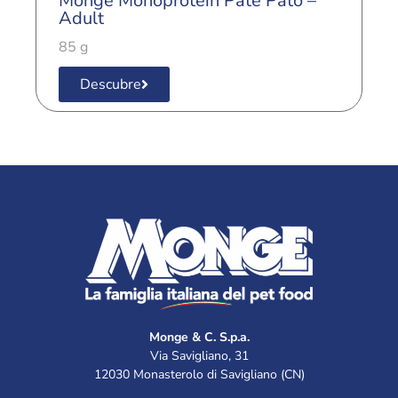
Monge Monoprotein Paté Pato –
M
Adult
A
85 g
8
Descubre
Monge & C. S.p.a.
Via Savigliano, 31
12030 Monasterolo di Savigliano (CN)