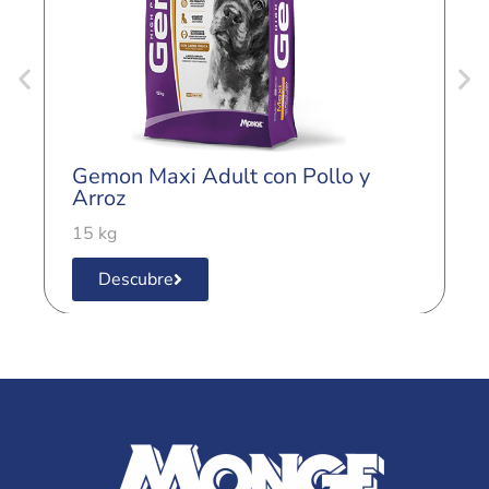
G
C
Gemon Maxi Adult con Pollo y
3
Arroz
15 kg
Descubre