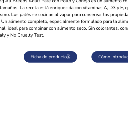
og All Breeds Adult Paté con Pollo y Conejo es un alimento co
 tamaños. La receta está enriquecida con vitaminas A, D3 y E, 
smo. Los patés se cocinan al vapor para conservar las propieda
s. Un alimento completo, especialmente formulado para la alime
mal, ideal para combinar con alimento seco. Sin colorantes, cons
aly y No Cruelty Test.
Ficha de producto
Cómo introduc