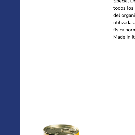
Special D
todos los
del organi
utilizada
física nor
Made in It