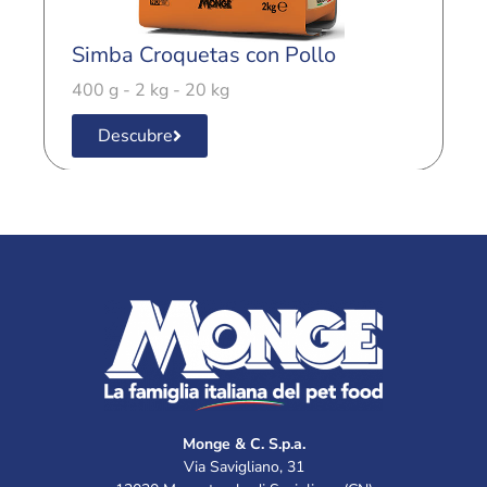
Simba Croquetas con Pollo
S
400 g - 2 kg - 20 kg
4
Descubre
Monge & C. S.p.a.
Via Savigliano, 31