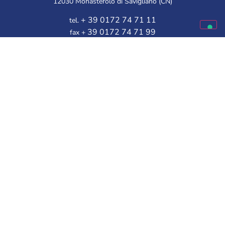
12030 Monasterolo di Savigliano (CN)
+ 39 0172 74 71 11
tel.
39 0172 74 71 99
fax +
Línea gratuita de Atención al Cliente:
Disponible de lunes a viernes
9.30 – 12.00 | 14.30 – 16.00
Elige a tu mejor amigo