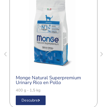
Monge Natural Superpremium
M
Urinary Rico en Pollo
S
400 g - 1,5 kg
4
Descubre