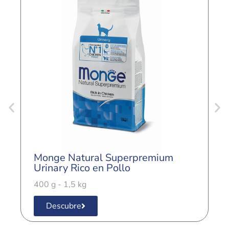
Monge Natural Superpremium
M
Urinary Rico en Pollo
S
400 g - 1,5 kg
4
Descubre