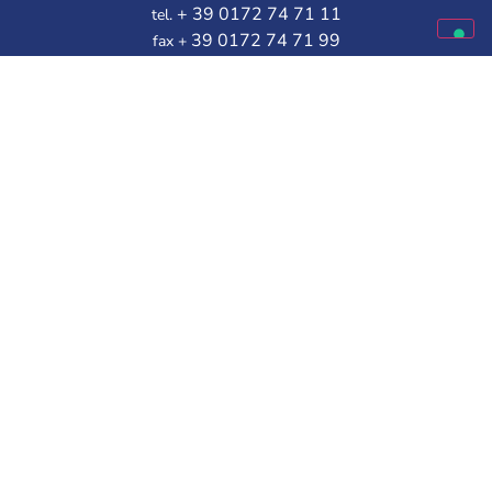
+ 39 0172 74 71 11
tel.
39 0172 74 71 99
fax +
Línea gratuita de Atención al Cliente:
Disponible de lunes a viernes
9.30 – 12.00 | 14.30 – 16.00
Elige a tu mejor amigo