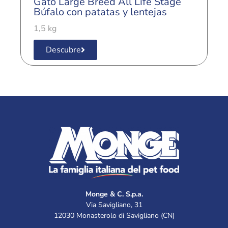
Gato Large Breed All Life Stage
G
Búfalo con patatas y lentejas
l
1,5 kg
1
Descubre
Monge & C. S.p.a.
Via Savigliano, 31
12030 Monasterolo di Savigliano (CN)