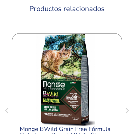
Productos relacionados
Monge BWild Grain Free Fórmula
M