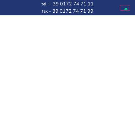
+ 39 0172 74 71 11
tel.
39 0172 74 71 99
fax +
Línea gratuita de Atención al Cliente:
Disponible de lunes a viernes
9.30 – 12.00 | 14.30 – 16.00
Elige a tu mejor amigo