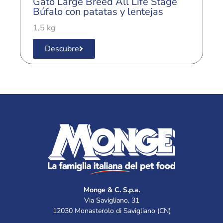
Gato Large Breed All Life Stage
G
Búfalo con patatas y lentejas
l
1,5 kg
1
Descubre
Monge & C. S.p.a.
Via Savigliano, 31
12030 Monasterolo di Savigliano (CN)