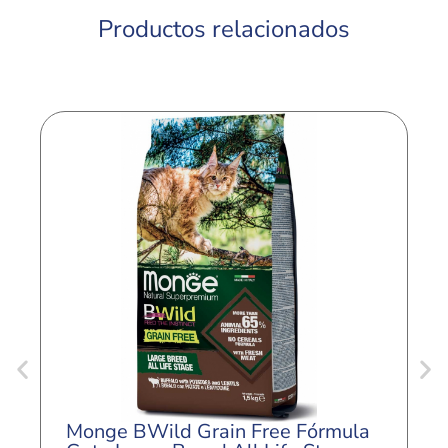
Productos relacionados
Monge BWild Grain Free Fórmula
M