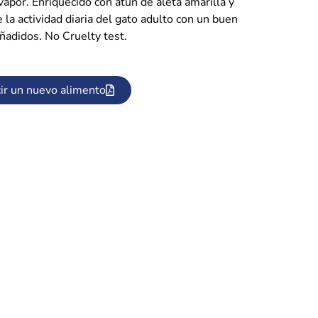
vapor. Enriquecido con atún de aleta amarilla y
 la actividad diaria del gato adulto con un buen
añadidos. No Cruelty test.
ir un nuevo alimento