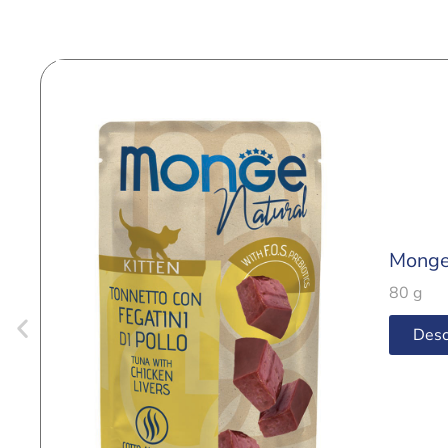
Monge 
80 g
Desc