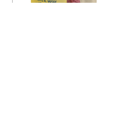
Elige a tu mejor a
Monge & C. S.p.a.
Via Savigliano, 31
12030 Monasterolo di Savigliano (CN)
Perros
tel.
+ 39 0172 74 71 11